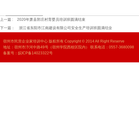
上一篇 :
2020年萧县郭庄村育婴员培训班圆满结束
下一篇：
浙江省东阳市江南建设有限公司安全生产培训班圆满结业
宿州市民营企业家培训中心 版权所有 Copyright © 2014 All Right Reserve
地址：宿州市汴河中路49号（宿州学院西校区院内） 联系电话：0557-3680098
备案号：
皖ICP备14023322号